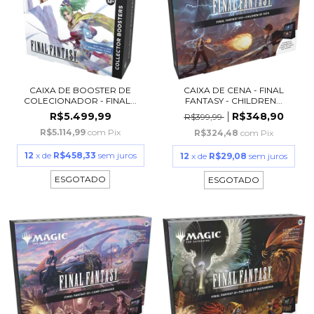
CAIXA DE BOOSTER DE
CAIXA DE CENA - FINAL
COLECIONADOR - FINAL...
FANTASY - CHILDREN...
R$5.499,99
R$348,90
R$399,99
R$5.114,99
com
Pix
R$324,48
com
Pix
12
x de
R$458,33
sem juros
12
x de
R$29,08
sem juros
ESGOTADO
ESGOTADO