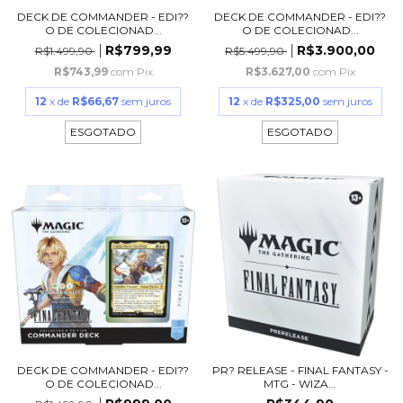
DECK DE COMMANDER - EDI??
DECK DE COMMANDER - EDI??
O DE COLECIONAD...
O DE COLECIONAD...
R$799,99
R$3.900,00
R$1.499,90
R$5.499,90
R$743,99
com
Pix
R$3.627,00
com
Pix
12
x de
R$66,67
sem juros
12
x de
R$325,00
sem juros
ESGOTADO
ESGOTADO
DECK DE COMMANDER - EDI??
PR? RELEASE - FINAL FANTASY -
O DE COLECIONAD...
MTG - WIZA...