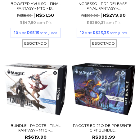
BOOSTER AVULSO - FINAL
INGRESSO - PR? RELEASE -
FANTASY - MTG - B...
FINAL FANTASY -...
R$51,50
R$279,90
R$58,99
R$299,90
R$47,90
com
Pix
R$260,31
com
Pix
10
x de
R$5,15
sem juros
12
x de
R$23,33
sem juros
ESGOTADO
ESGOTADO
BUNDLE - PACOTE - FINAL
PACOTE EDI??O DE PRESENTE -
FANTASY - MTG -...
GIFT BUNDLE...
R$619,90
R$999,99