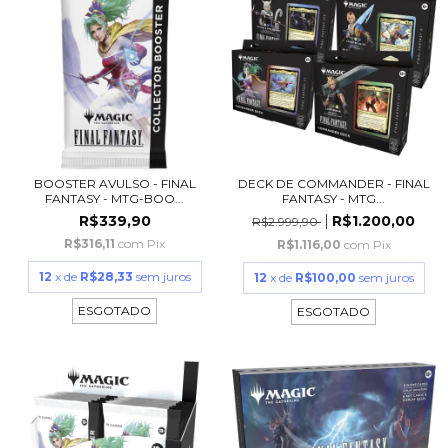
BOOSTER AVULSO - FINAL
DECK DE COMMANDER - FINAL
FANTASY - MTG-BOO...
FANTASY - MTG...
R$339,90
R$1.200,00
R$2.999,90
R$316,11
com
Pix
R$1.116,00
com
Pix
12
x de
R$28,33
sem juros
12
x de
R$100,00
sem juros
ESGOTADO
ESGOTADO