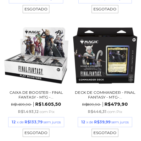
ESGOTADO
ESGOTADO
CAIXA DE BOOSTER - FINAL
DECK DE COMMANDER - FINAL
FANTASY - MTG -...
FANTASY - MTG-...
R$1.605,50
R$479,90
R$1.699,90
R$899,90
R$1.493,12
com
Pix
R$446,31
com
Pix
12
x de
R$133,79
sem juros
12
x de
R$39,99
sem juros
ESGOTADO
ESGOTADO