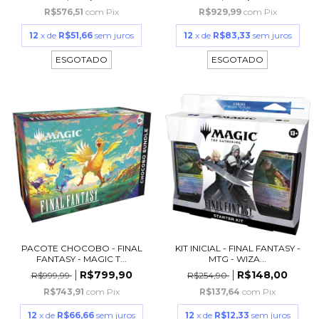
R$576,51
com
Pix
R$929,99
com
Pix
12
x de
R$51,66
sem juros
12
x de
R$83,33
sem juros
ESGOTADO
ESGOTADO
PACOTE CHOCOBO - FINAL
KIT INICIAL - FINAL FANTASY -
FANTASY - MAGIC T...
MTG - WIZA...
R$799,90
R$148,00
R$999,99
R$254,90
R$743,91
com
Pix
R$137,64
com
Pix
12
x de
R$66,66
sem juros
12
x de
R$12,33
sem juros