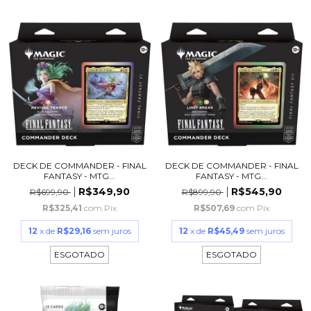
DECK DE COMMANDER - FINAL
DECK DE COMMANDER - FINAL
FANTASY - MTG...
FANTASY - MTG...
R$349,90
R$545,90
R$699,90
R$899,90
R$325,41
com
Pix
R$507,69
com
Pix
12
x de
R$29,16
sem juros
12
x de
R$45,49
sem juros
ESGOTADO
ESGOTADO