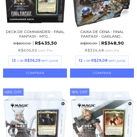
DECK DE COMMANDER - FINAL
CAIXA DE CENA - FINAL
FANTASY - MTG...
FANTASY - GARLAND...
R$435,50
R$348,90
R$699,90
R$399,99
R$405,02
com
Pix
R$324,48
com
Pix
12
x de
R$36,29
sem juros
12
x de
R$29,08
sem juros
48
%
OFF
18
%
OFF