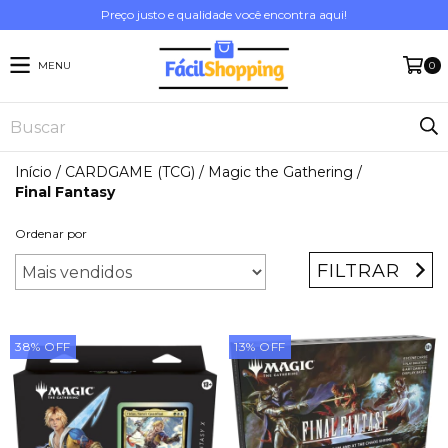
Preço justo e qualidade você encontra aqui!
MENU
0
Início
/
CARDGAME (TCG)
/
Magic the Gathering
/
Final Fantasy
Ordenar por
FILTRAR
38
%
OFF
13
%
OFF