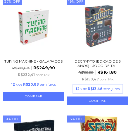
37
%
OFF
19
%
OFF
TURING MACHINE - GALÁPAGOS
DECRYPTO (EDIÇÃO DE 5
ANOS) - JOGO DE TA...
R$249,90
R$399,00
R$161,80
R$199,99
R$232,41
com
Pix
R$150,47
com
Pix
12
x de
R$20,83
sem juros
12
x de
R$13,48
sem juros
61
%
OFF
13
%
OFF