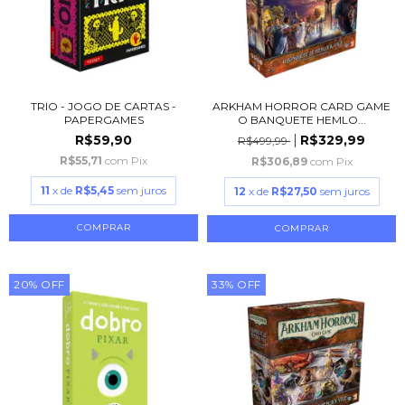
TRIO - JOGO DE CARTAS -
ARKHAM HORROR CARD GAME
PAPERGAMES
O BANQUETE HEMLO...
R$59,90
R$329,99
R$499,99
R$55,71
com
Pix
R$306,89
com
Pix
11
x de
R$5,45
sem juros
12
x de
R$27,50
sem juros
20
%
OFF
33
%
OFF