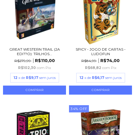
GREAT WESTERN TRAIL (2A
SPICY - JOGO DE CARTAS -
EDI??O): TRILHOS...
LUDOFUN
R$110,00
R$74,00
R$279,99
R$84,99
R$102,30
com
Pix
R$68,82
com
Pix
12
x de
R$9,17
sem juros
12
x de
R$6,17
sem juros
34
%
OFF