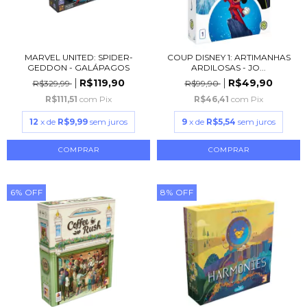
MARVEL UNITED: SPIDER-
COUP DISNEY 1: ARTIMANHAS
GEDDON - GALÁPAGOS
ARDILOSAS - JO...
R$119,90
R$49,90
R$329,99
R$99,90
R$111,51
com
Pix
R$46,41
com
Pix
12
x de
R$9,99
sem juros
9
x de
R$5,54
sem juros
6
%
OFF
8
%
OFF