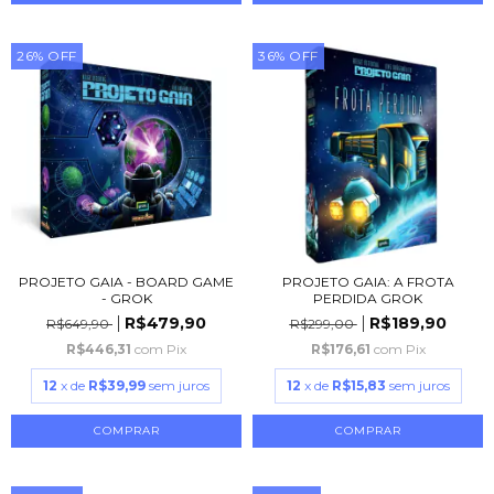
26
%
OFF
36
%
OFF
PROJETO GAIA - BOARD GAME
PROJETO GAIA: A FROTA
- GROK
PERDIDA GROK
R$479,90
R$189,90
R$649,90
R$299,00
R$446,31
com
Pix
R$176,61
com
Pix
12
x de
R$39,99
sem juros
12
x de
R$15,83
sem juros