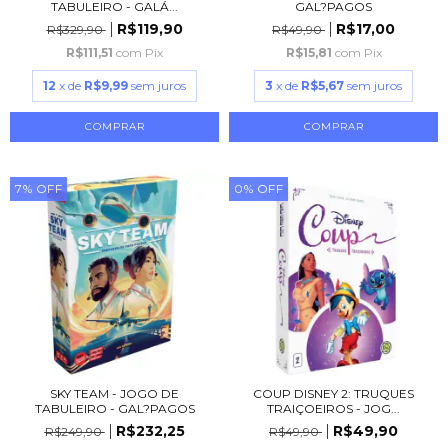
TABULEIRO - GALÁ...
GAL?PAGOS
R$119,90
R$17,00
R$329,90
R$49,90
R$111,51
com
Pix
R$15,81
com
Pix
12
x de
R$9,99
sem juros
3
x de
R$5,67
sem juros
7
%
OFF
0
%
OFF
SKY TEAM - JOGO DE
COUP DISNEY 2: TRUQUES
TABULEIRO - GAL?PAGOS
TRAIÇOEIROS - JOG...
R$232,25
R$49,90
R$249,90
R$49,90