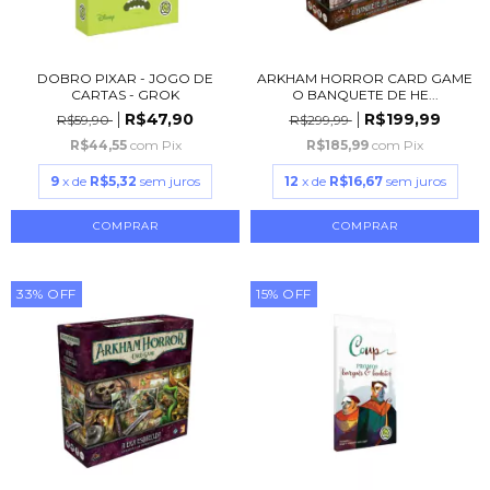
DOBRO PIXAR - JOGO DE
ARKHAM HORROR CARD GAME
CARTAS - GROK
O BANQUETE DE HE...
R$47,90
R$199,99
R$59,90
R$299,99
R$44,55
com
Pix
R$185,99
com
Pix
9
x de
R$5,32
sem juros
12
x de
R$16,67
sem juros
33
%
OFF
15
%
OFF