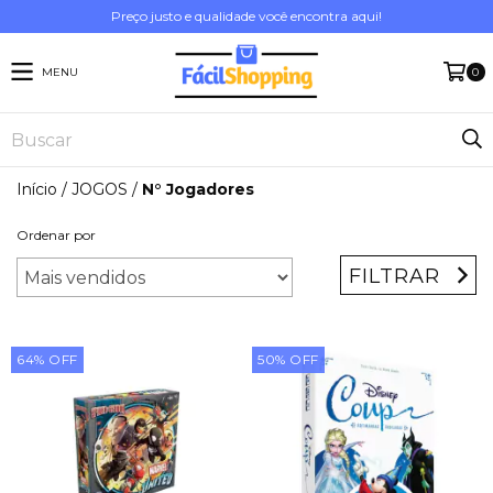
Preço justo e qualidade você encontra aqui!
MENU
0
Início
/
JOGOS
/
N° Jogadores
Ordenar por
FILTRAR
64
%
OFF
50
%
OFF