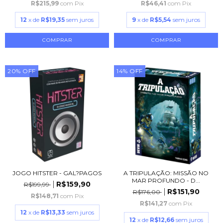
R$215,99
com
Pix
R$46,41
com
Pix
12
x de
R$19,35
sem juros
9
x de
R$5,54
sem juros
20
%
OFF
14
%
OFF
JOGO HITSTER - GAL?PAGOS
A TRIPULAÇÃO: MISSÃO NO
MAR PROFUNDO - D...
R$159,90
R$199,99
R$151,90
R$176,00
R$148,71
com
Pix
R$141,27
com
Pix
12
x de
R$13,33
sem juros
12
x de
R$12,66
sem juros