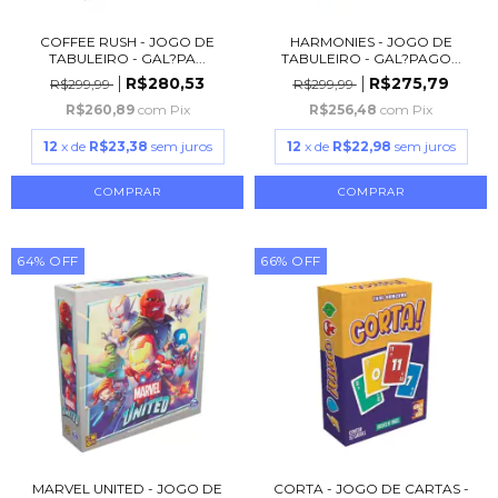
COFFEE RUSH - JOGO DE
HARMONIES - JOGO DE
TABULEIRO - GAL?PA...
TABULEIRO - GAL?PAGO...
R$280,53
R$275,79
R$299,99
R$299,99
R$260,89
com
Pix
R$256,48
com
Pix
12
x de
R$23,38
sem juros
12
x de
R$22,98
sem juros
64
%
OFF
66
%
OFF
MARVEL UNITED - JOGO DE
CORTA - JOGO DE CARTAS -