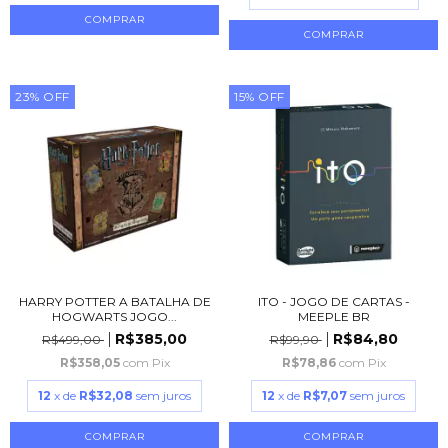
23
%
OFF
15
%
OFF
HARRY POTTER A BATALHA DE
ITO - JOGO DE CARTAS -
HOGWARTS JOGO...
MEEPLE BR
R$385,00
R$84,80
R$499,00
R$99,90
R$358,05
com
Pix
R$78,86
com
Pix
12
x de
R$32,08
sem juros
12
x de
R$7,07
sem juros