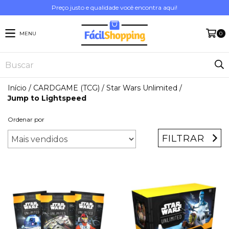
Preço justo e qualidade você encontra aqui!
MENU
0
Início
/
CARDGAME (TCG)
/
Star Wars Unlimited
/
Jump to Lightspeed
Ordenar por
FILTRAR