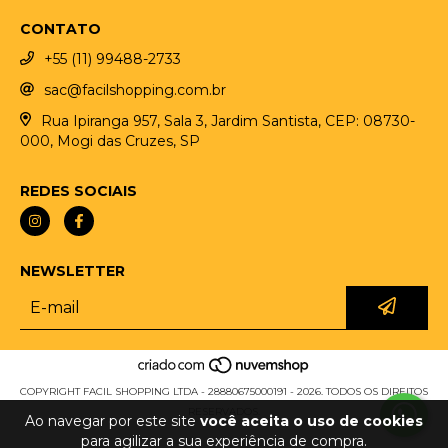
CONTATO
+55 (11) 99488-2733
sac@facilshopping.com.br
Rua Ipiranga 957, Sala 3, Jardim Santista, CEP: 08730-
000, Mogi das Cruzes, SP
REDES SOCIAIS
NEWSLETTER
COPYRIGHT FACIL SHOPPING LTDA - 28880675000191 - 2026. TODOS OS DIREITOS
RESERVADOS.
Ao navegar por este site
você aceita o uso de cookies
para agilizar a sua experiência de compra.