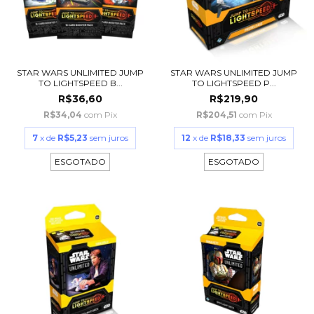
STAR WARS UNLIMITED JUMP
STAR WARS UNLIMITED JUMP
TO LIGHTSPEED B...
TO LIGHTSPEED P...
R$36,60
R$219,90
R$34,04
com
Pix
R$204,51
com
Pix
7
x de
R$5,23
sem juros
12
x de
R$18,33
sem juros
ESGOTADO
ESGOTADO