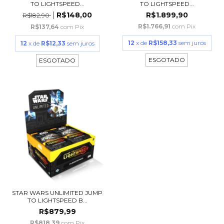
TO LIGHTSPEED...
TO LIGHTSPEED...
R$148,00
R$1.899,90
R$182,90
R$1.766,91
com
Pix
R$137,64
com
Pix
12
x de
R$158,33
sem juros
12
x de
R$12,33
sem juros
ESGOTADO
ESGOTADO
STAR WARS UNLIMITED JUMP
TO LIGHTSPEED B...
R$879,99
R$818,39
com
Pix