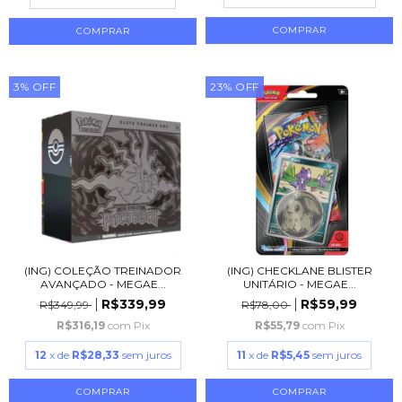
3
%
OFF
23
%
OFF
(ING) COLEÇÃO TREINADOR
(ING) CHECKLANE BLISTER
AVANÇADO - MEGAE...
UNITÁRIO - MEGAE...
R$339,99
R$59,99
R$349,99
R$78,00
R$316,19
com
Pix
R$55,79
com
Pix
12
x de
R$28,33
sem juros
11
x de
R$5,45
sem juros