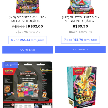
(ING) BOOSTER AVULSO -
(ING) BLISTER UNITÁRIO -
MEGAEVOLUÇÃO 5 -...
MEGAEVOLUÇÃO 4...
R$32,00
R$39,90
R$39,00
R$37,11
com
Pix
R$29,76
com
Pix
7
x de
R$5,70
sem juros
6
x de
R$5,33
sem juros
18
%
OFF