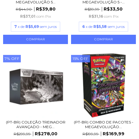
MEGAEVOLUÇÃO 5...
MEGAEVOLUÇÃO 5 -...
R$39,80
R$33,50
R$44,90
R$39,99
R$37,01
com
Pix
R$31,16
com
Pix
7
x de
R$5,69
sem juros
6
x de
R$5,58
sem juros
7
%
OFF
15
%
OFF
(PT-BR) COLEÇÃO TREINADOR
(PT-BR) COMBO DE PACOTES -
AVANÇADO - MEG...
MEGAEVOLUÇÃO...
R$278,00
R$169,99
R$299,99
R$199,99