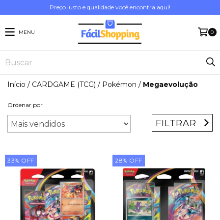
Preço justo e qualidade você encontra aqui!
MENU
0
Início
/
CARDGAME (TCG)
/
Pokémon
/
Megaevolução
Ordenar por
FILTRAR
33
%
OFF
28
%
OFF