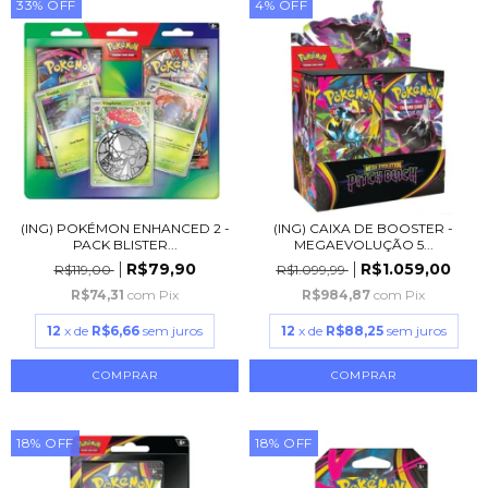
33
%
OFF
4
%
OFF
(ING) POKÉMON ENHANCED 2 -
(ING) CAIXA DE BOOSTER -
PACK BLISTER...
MEGAEVOLUÇÃO 5...
R$79,90
R$1.059,00
R$119,00
R$1.099,99
R$74,31
com
Pix
R$984,87
com
Pix
12
x de
R$6,66
sem juros
12
x de
R$88,25
sem juros
18
%
OFF
18
%
OFF