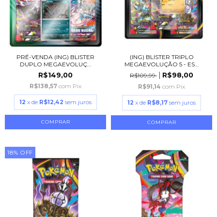
PRÉ-VENDA (ING) BLISTER
(ING) BLISTER TRIPLO
DUPLO MEGAEVOLUÇ...
MEGAEVOLUÇÃO 5 - ES...
R$149,00
R$98,00
R$109,99
R$138,57
com
Pix
R$91,14
com
Pix
12
x de
R$12,42
sem juros
12
x de
R$8,17
sem juros
18
%
OFF