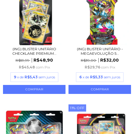
(ING) BLISTER UNITÁRIO
(ING) BLISTER UNITÁRIO -
CHECKLANE PREMIUM...
MEGAEVOLUÇÃO 5...
R$48,90
R$32,00
R$59,99
R$39,00
R$45,48
com
Pix
R$29,76
com
Pix
9
x de
R$5,43
sem juros
6
x de
R$5,33
sem juros
11
%
OFF