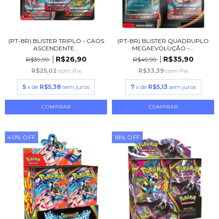
(PT-BR) BLISTER TRIPLO - CAOS
(PT-BR) BLISTER QUADRUPLO
ASCENDENTE...
MEGAEVOLUÇÃO -...
R$26,90
R$35,90
R$39,99
R$49,99
R$25,02
com
Pix
R$33,39
com
Pix
5
x de
R$5,38
sem juros
7
x de
R$5,13
sem juros
40
%
OFF
18
%
OFF