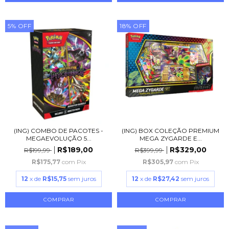
5
%
OFF
18
%
OFF
(ING) COMBO DE PACOTES -
(ING) BOX COLEÇÃO PREMIUM
MEGAEVOLUÇÃO 5...
MEGA ZYGARDE E...
R$189,00
R$329,00
R$199,99
R$399,99
R$175,77
com
Pix
R$305,97
com
Pix
12
x de
R$15,75
sem juros
12
x de
R$27,42
sem juros