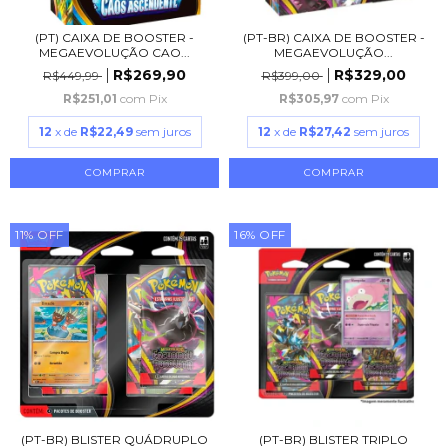
(PT) CAIXA DE BOOSTER -
(PT-BR) CAIXA DE BOOSTER -
MEGAEVOLUÇÃO CAO...
MEGAEVOLUÇÃO...
R$269,90
R$329,00
R$449,99
R$399,00
R$251,01
com
Pix
R$305,97
com
Pix
12
x de
R$22,49
sem juros
12
x de
R$27,42
sem juros
11
%
OFF
16
%
OFF
(PT-BR) BLISTER QUÁDRUPLO
(PT-BR) BLISTER TRIPLO