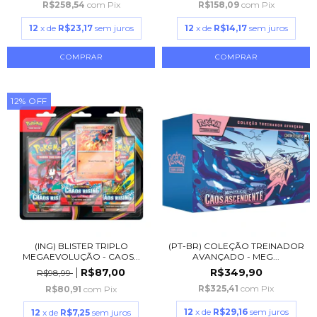
R$258,54
com
Pix
R$158,09
com
Pix
12
x de
R$23,17
sem juros
12
x de
R$14,17
sem juros
12
%
OFF
(ING) BLISTER TRIPLO
(PT-BR) COLEÇÃO TREINADOR
MEGAEVOLUÇÃO - CAOS...
AVANÇADO - MEG...
R$87,00
R$349,90
R$98,99
R$325,41
com
Pix
R$80,91
com
Pix
12
x de
R$29,16
sem juros
12
x de
R$7,25
sem juros