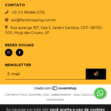
CONTATO
+55 (11) 99488-2733
sac@facilshopping.com.br
Rua Ipiranga 957, Sala 3, Jardim Santista, CEP: 08730-
000, Mogi das Cruzes, SP
REDES SOCIAIS
NEWSLETTER
COPYRIGHT FACIL SHOPPING LTDA - 28880675000191 - 2026. TODOS OS DIREITOS
RESERVADOS.
Ao navegar por este site
você aceita o uso de cookies