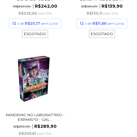
R$242,00
R$139,90
R$249,90
R$149,99
R$225,06
com
Pix
R$130,11
com
Pix
12
x de
R$20,17
sem juros
12
x de
R$11,66
sem juros
ESGOTADO
ESGOTADO
PANDEMIC NO LABORAT?RIO -
EXPANS?O - GAL...
R$289,90
R$299,99
R$269,61
com
Pix