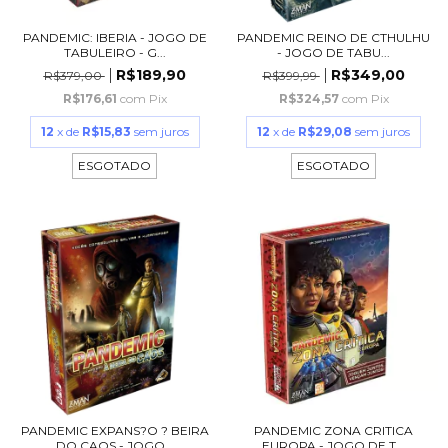
PANDEMIC: IBERIA - JOGO DE
PANDEMIC REINO DE CTHULHU
TABULEIRO - G...
- JOGO DE TABU...
R$189,90
R$349,00
R$379,00
R$399,99
R$176,61
com
Pix
R$324,57
com
Pix
12
x de
R$15,83
sem juros
12
x de
R$29,08
sem juros
ESGOTADO
ESGOTADO
PANDEMIC EXPANS?O ? BEIRA
PANDEMIC ZONA CRITICA
DO CAOS - JOGO...
EUROPA - JOGO DE T...