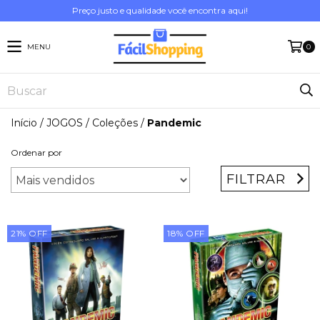
Preço justo e qualidade você encontra aqui!
MENU
0
Início
/
JOGOS
/
Coleções
/
Pandemic
Ordenar por
FILTRAR
21
%
OFF
18
%
OFF