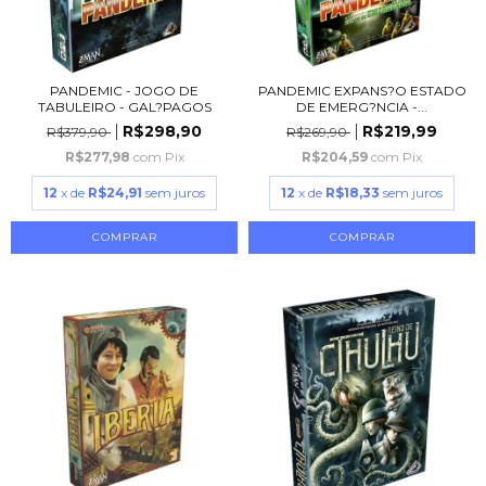
PANDEMIC - JOGO DE
PANDEMIC EXPANS?O ESTADO
TABULEIRO - GAL?PAGOS
DE EMERG?NCIA -...
R$298,90
R$219,99
R$379,90
R$269,90
R$277,98
com
Pix
R$204,59
com
Pix
12
x de
R$24,91
sem juros
12
x de
R$18,33
sem juros