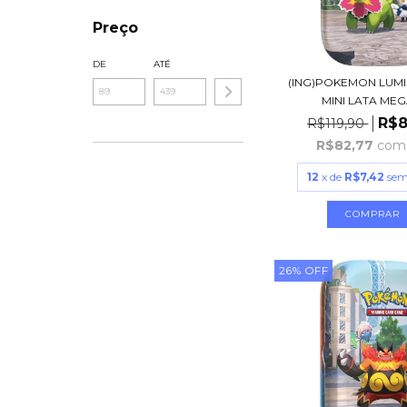
Preço
DE
ATÉ
(ING)POKEMON LUMI
MINI LATA MEGA
R$8
R$119,90
R$82,77
com
12
x de
R$7,42
sem
26
%
OFF