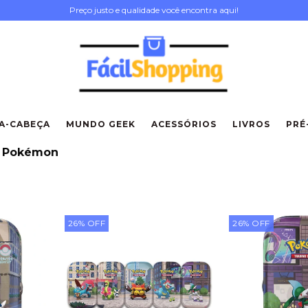
Preço justo e qualidade você encontra aqui!
A-CABEÇA
MUNDO GEEK
ACESSÓRIOS
LIVROS
PRÉ
a Pokémon
26
%
OFF
26
%
OFF