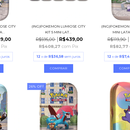
OSE CITY
(ING)POKEMON LUMIOSE CITY
(ING)POKEMON 
...
KIT 5 MINI LAT...
MINI LATA
9,00
R$439,00
R$595,00
R$119,90
Pix
R$408,27
com
Pix
R$82,77
 juros
12
x de
R$36,58
sem juros
12
x de
R$7,4
26
%
OFF