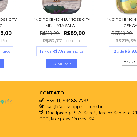
OSE CITY
(ING)POKEMON LUMIOSE CITY
(ING)POKEMON MI
...
MINI LATA SALA...
GENGAR
9,00
R$89,00
R$119,90
R$349,90
Pix
R$82,77
com
Pix
R$219,3
 juros
12
x de
R$7,42
sem juros
12
x de
R$19,
ESGO
CONTATO
+55 (11) 99488-2733
sac@facilshopping.com.br
Rua Ipiranga 957, Sala 3, Jardim Santista, 
000, Mogi das Cruzes, SP