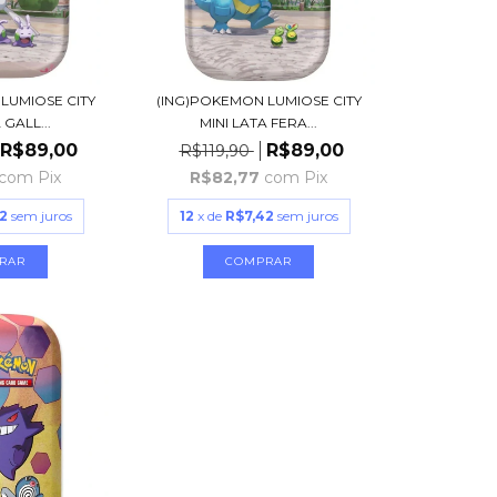
LUMIOSE CITY
(ING)POKEMON LUMIOSE CITY
 GALL...
MINI LATA FERA...
R$89,00
R$89,00
R$119,90
com
Pix
R$82,77
com
Pix
2
sem juros
12
x de
R$7,42
sem juros