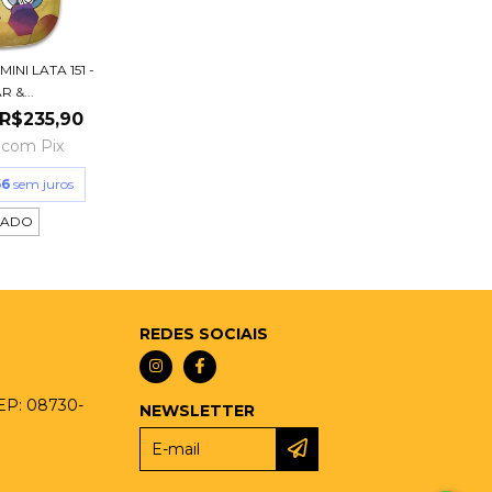
NI LATA 151 -
 &...
R$235,90
9
com
Pix
66
sem juros
TADO
REDES SOCIAIS
CEP: 08730-
NEWSLETTER