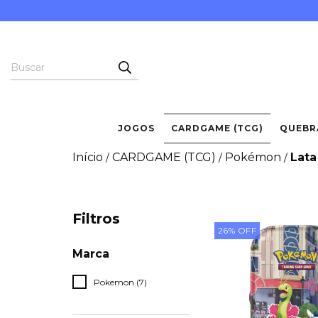
JOGOS
CARDGAME (TCG)
QUEBR
Início
CARDGAME (TCG)
Pokémon
Lat
/
/
/
Filtros
26
%
OFF
Marca
Pokemon (7)