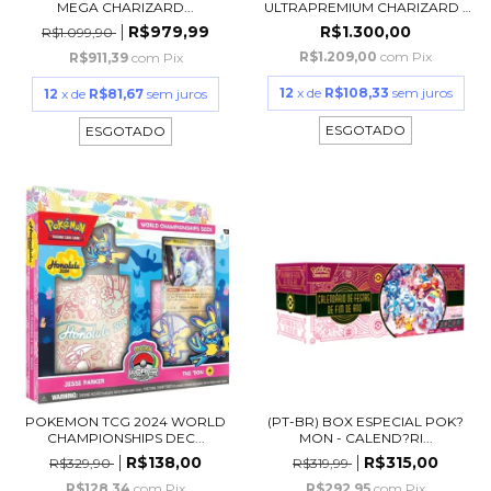
MEGA CHARIZARD...
ULTRAPREMIUM CHARIZARD -
COP...
R$979,99
R$1.300,00
R$1.099,90
R$1.209,00
com
Pix
R$911,39
com
Pix
12
x de
R$108,33
sem juros
12
x de
R$81,67
sem juros
ESGOTADO
ESGOTADO
POKEMON TCG 2024 WORLD
(PT-BR) BOX ESPECIAL POK?
CHAMPIONSHIPS DEC...
MON - CALEND?RI...
R$138,00
R$315,00
R$329,90
R$319,99
R$128,34
com
Pix
R$292,95
com
Pix