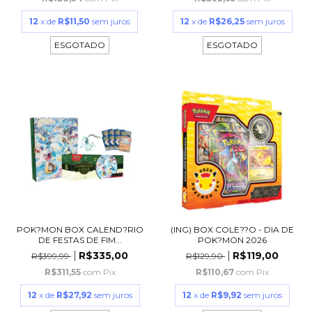
12
x de
R$11,50
sem juros
12
x de
R$26,25
sem juros
ESGOTADO
ESGOTADO
POK?MON BOX CALEND?RIO
(ING) BOX COLE??O - DIA DE
DE FESTAS DE FIM...
POK?MON 2026
R$335,00
R$119,00
R$399,99
R$129,90
R$311,55
com
Pix
R$110,67
com
Pix
12
x de
R$27,92
sem juros
12
x de
R$9,92
sem juros