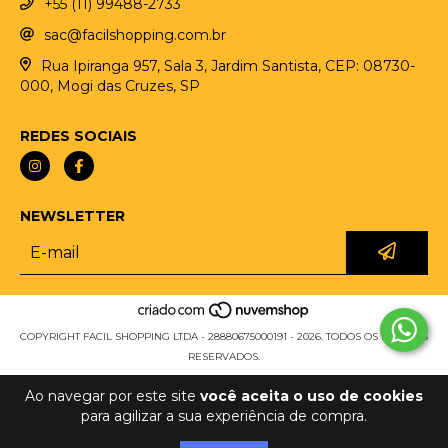
+55 (11) 99488-2733
sac@facilshopping.com.br
Rua Ipiranga 957, Sala 3, Jardim Santista, CEP: 08730-
000, Mogi das Cruzes, SP
REDES SOCIAIS
NEWSLETTER
COPYRIGHT FACIL SHOPPING LTDA - 28880675000191 - 2026. TODOS OS DIREITOS
RESERVADOS.
Ao navegar por este site
você aceita o uso de cookies
para agilizar a sua experiência de compra.