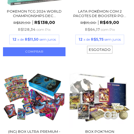
POKEMON TCG 2024 WORLD
LATA POKÉMON COM 2
CHAMPIONSHIPS DEC...
PACOTES DE BOOSTER PO...
R$138,00
R$69,00
R$329,90
R$99,00
R$128,34
com
Pix
R$64,17
com
Pix
12
x de
R$11,50
sem juros
12
x de
R$5,75
sem juros
ESGOTADO
(ING) BOX ULTRA PREMIUM -
BOX POK?MON