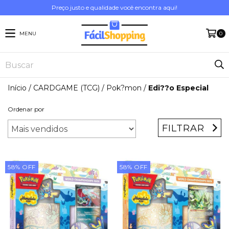
Preço justo e qualidade você encontra aqui!
MENU
0
Início
/
CARDGAME (TCG)
/
Pok?mon
/
Edi??o Especial
Ordenar por
FILTRAR
58
%
OFF
58
%
OFF