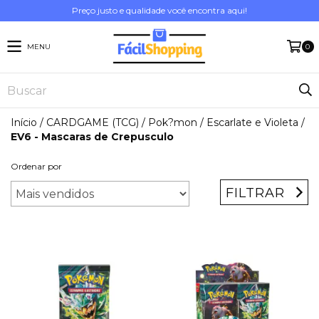
Preço justo e qualidade você encontra aqui!
MENU
0
Início
/
CARDGAME (TCG)
/
Pok?mon
/
Escarlate e Violeta
/
EV6 - Mascaras de Crepusculo
Ordenar por
FILTRAR