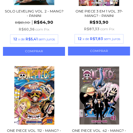
SOLO LEVELING VOL. 2 - MANG?
ONE PIECE 3 EM 1 VOL. 37-
- PANINI
MANG? - PANINI
R$64,90
R$93,90
R$69,90
R$87,33
com
Pix
R$60,36
com
Pix
12
x de
R$7,83
sem juros
12
x de
R$5,41
sem juros
ONE PIECE VOL. 112 - MANG? -
ONE PIECE VOL. 42 - MANG? -