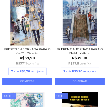
FRIEREN E A JORNADA PARA O
FRIEREN E A JORNADA PARA O
AL?M - VOL. 5...
AL?M - VOL. 1...
R$39,90
R$39,90
R$37,11
com
Pix
R$37,11
com
Pix
7
x de
R$5,70
sem juros
7
x de
R$5,70
sem juros
4
%
OFF
3
%
OFF