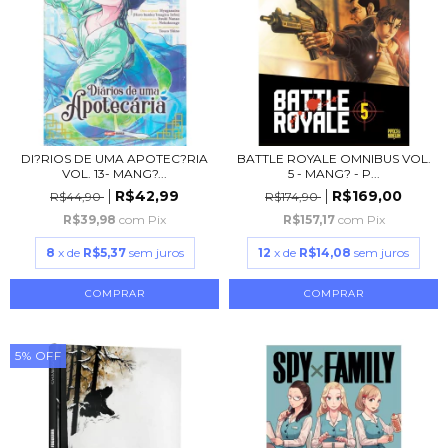
DI?RIOS DE UMA APOTEC?RIA
BATTLE ROYALE OMNIBUS VOL.
VOL. 13- MANG?...
5 - MANG? - P...
R$42,99
R$169,00
R$44,90
R$174,90
R$39,98
com
Pix
R$157,17
com
Pix
8
x de
R$5,37
sem juros
12
x de
R$14,08
sem juros
5
%
OFF