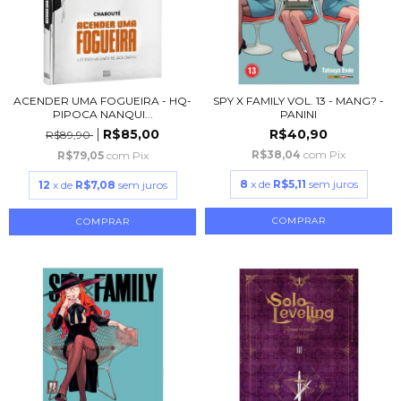
ACENDER UMA FOGUEIRA - HQ-
SPY X FAMILY VOL. 13 - MANG? -
PIPOCA NANQUI...
PANINI
R$85,00
R$40,90
R$89,90
R$38,04
com
Pix
R$79,05
com
Pix
8
x de
R$5,11
sem juros
12
x de
R$7,08
sem juros