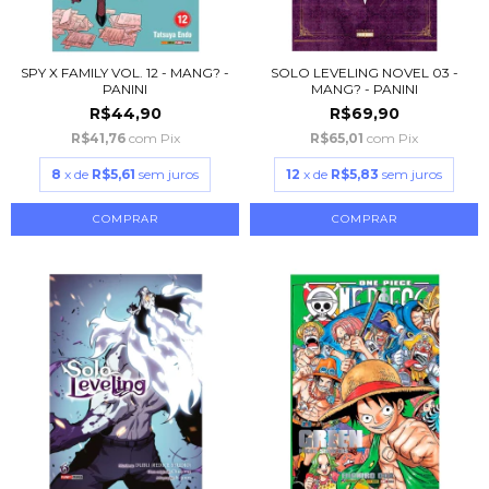
SPY X FAMILY VOL. 12 - MANG? -
SOLO LEVELING NOVEL 03 -
PANINI
MANG? - PANINI
R$44,90
R$69,90
R$41,76
com
Pix
R$65,01
com
Pix
8
x de
R$5,61
sem juros
12
x de
R$5,83
sem juros