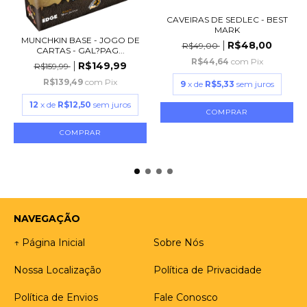
CAVEIRAS DE SEDLEC - BEST
MARK
MUNCHKIN BASE - JOGO DE
R$48,00
R$49,00
CARTAS - GAL?PAG...
R$44,64
com
Pix
R$149,99
R$159,99
R$139,49
com
Pix
9
x de
R$5,33
sem juros
12
x de
R$12,50
sem juros
NAVEGAÇÃO
↑ Página Inicial
Sobre Nós
Nossa Localização
Política de Privacidade
Política de Envios
Fale Conosco