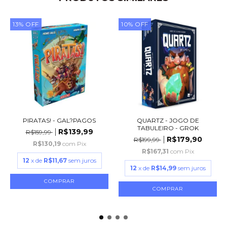
13
%
OFF
10
%
OFF
PIRATAS! - GAL?PAGOS
QUARTZ - JOGO DE
TABULEIRO - GROK
R$139,99
R$159,99
R$179,90
R$199,99
R$130,19
com
Pix
R$167,31
com
Pix
12
x de
R$11,67
sem juros
12
x de
R$14,99
sem juros