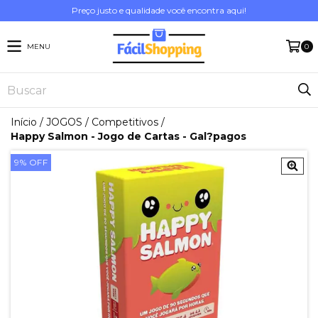
Preço justo e qualidade você encontra aqui!
MENU
0
Início
/
JOGOS
/
Competitivos
/
Happy Salmon - Jogo de Cartas - Gal?pagos
9
%
OFF