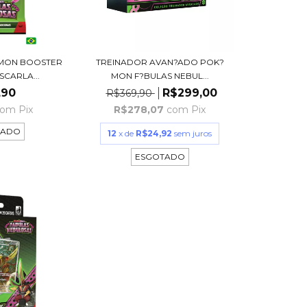
MON BOOSTER
TREINADOR AVAN?ADO POK?
SCARLA...
MON F?BULAS NEBUL...
,90
R$299,00
R$369,90
com
Pix
R$278,07
com
Pix
TADO
12
x de
R$24,92
sem juros
ESGOTADO