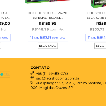
BULAS
BOX COLE??O ILUSTRA??O
COLE??O IL
A EX...
ESPECIAL - ESCARL...
ESCARLATE E
09,00
R$159,99
R$59
Pix
R$148,79
com
Pix
R$55,79
 juros
12
x de
R$13,33
sem juros
11
x de
R$5,4
ESGOTADO
ESGO
CONTATO
+55 (11) 99488-2733
sac@facilshopping.com.br
Rua Ipiranga 957, Sala 3, Jardim Santista, 
000, Mogi das Cruzes, SP