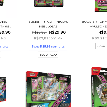
OTES
BLISTER TRIPLO - F?BULAS
BOOSTER POK?
A 6.5...
NEBULOSAS
AVULSO - E
69,90
R$29,90
R$9
R$39,99
Pix
R$27,81
com
Pix
R$9,21
ESGO
 juros
5
x de
R$5,98
sem juros
ESGOTADO