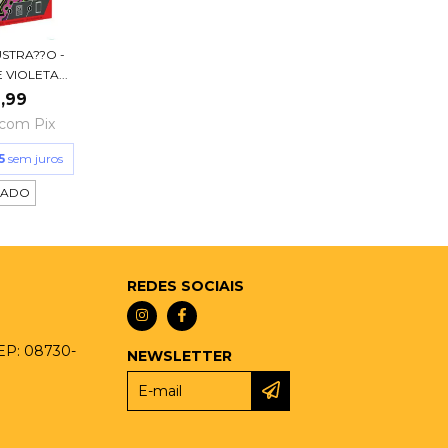
USTRA??O -
 VIOLETA...
,99
com
Pix
5
sem juros
TADO
REDES SOCIAIS
CEP: 08730-
NEWSLETTER