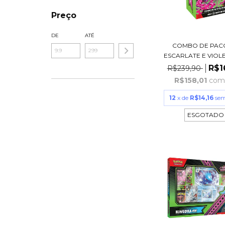
Preço
DE
ATÉ
COMBO DE PAC
ESCARLATE E VIOLET
R$1
R$239,90
R$158,01
com
12
x de
R$14,16
sem
ESGOTADO