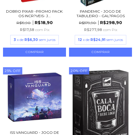
DOBRO PIXAR -PROMO PACK:
PANDEMIC - JOGO DE
OS INCR?VEIS- J...
TABULEIRO - GAL?PAGOS
R$18,90
R$298,90
R$19,90
R$379,90
R$17,58
com
Pix
R$277,98
com
Pix
3
x de
R$6,30
sem juros
12
x de
R$24,91
sem juros
25
%
OFF
20
%
OFF
ISS VANGUARD - JOGO DE