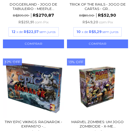
DOGGERLAND - JOGO DE
TRICK OF THE RAILS - JOGO DE
TABULEIRO - MEEPLE...
CARTAS - GR...
R$270,87
R$52,90
R$399,99
R$89,90
R$251,91
com
Pix
R$49,20
com
Pix
12
x de
R$22,57
sem juros
10
x de
R$5,29
sem juros
32
%
OFF
13
%
OFF
TINY EPIC VIKINGS: RAGNAROK -
MARVEL ZOMBIES: UM JOGO
EXPANS?O -...
ZOMBICIDE - X-ME...