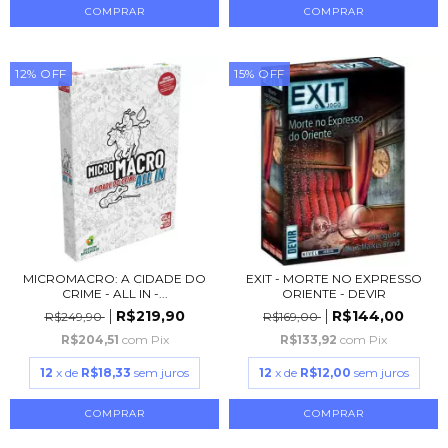
12
%
OFF
15
%
OFF
MICROMACRO: A CIDADE DO
EXIT - MORTE NO EXPRESSO
CRIME - ALL IN -...
ORIENTE - DEVIR
R$219,90
R$144,00
R$249,90
R$169,00
R$204,51
com
Pix
R$133,92
com
Pix
12
x de
R$18,33
sem juros
12
x de
R$12,00
sem juros