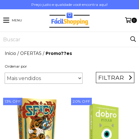
Preço justo e qualidade você encontra aqui!
MENU
0
Início
/
OFERTAS
/
Promo??es
Ordenar por
FILTRAR
13
%
OFF
20
%
OFF