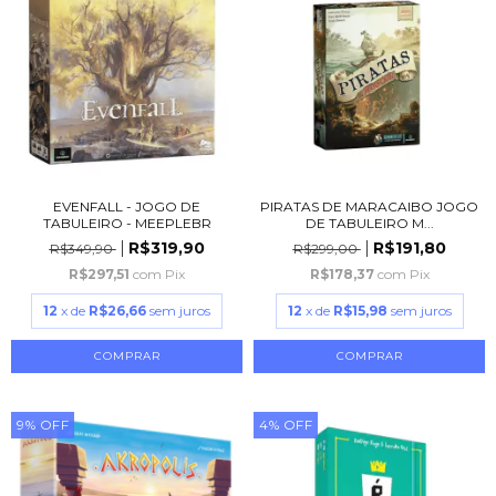
EVENFALL - JOGO DE
PIRATAS DE MARACAIBO JOGO
TABULEIRO - MEEPLEBR
DE TABULEIRO M...
R$319,90
R$191,80
R$349,90
R$299,00
R$297,51
com
Pix
R$178,37
com
Pix
12
x de
R$26,66
sem juros
12
x de
R$15,98
sem juros
9
%
OFF
4
%
OFF