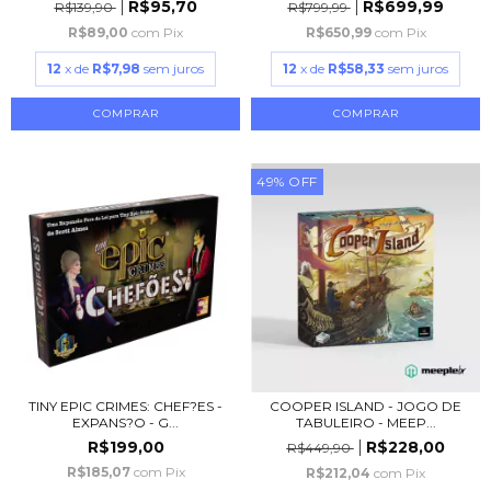
R$95,70
R$699,99
R$139,90
R$799,99
R$89,00
com
Pix
R$650,99
com
Pix
12
x de
R$7,98
sem juros
12
x de
R$58,33
sem juros
49
%
OFF
TINY EPIC CRIMES: CHEF?ES -
COOPER ISLAND - JOGO DE
EXPANS?O - G...
TABULEIRO - MEEP...
R$199,00
R$228,00
R$449,90
R$185,07
com
Pix
R$212,04
com
Pix