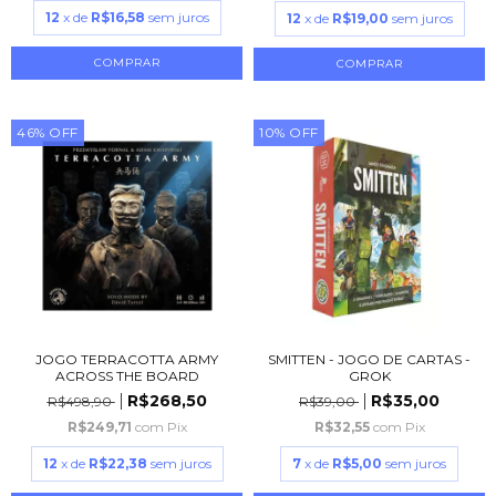
12
x de
R$16,58
sem juros
12
x de
R$19,00
sem juros
46
%
OFF
10
%
OFF
JOGO TERRACOTTA ARMY
SMITTEN - JOGO DE CARTAS -
ACROSS THE BOARD
GROK
R$268,50
R$35,00
R$498,90
R$39,00
R$249,71
com
Pix
R$32,55
com
Pix
12
x de
R$22,38
sem juros
7
x de
R$5,00
sem juros