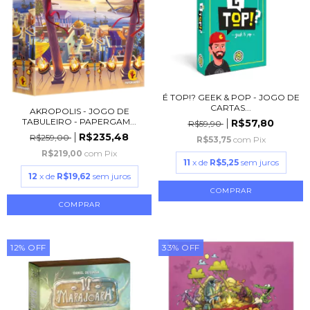
É TOP!? GEEK & POP - JOGO DE
CARTAS...
AKROPOLIS - JOGO DE
TABULEIRO - PAPERGAM...
R$57,80
R$59,90
R$235,48
R$259,00
R$53,75
com
Pix
R$219,00
com
Pix
11
x de
R$5,25
sem juros
12
x de
R$19,62
sem juros
12
%
OFF
33
%
OFF