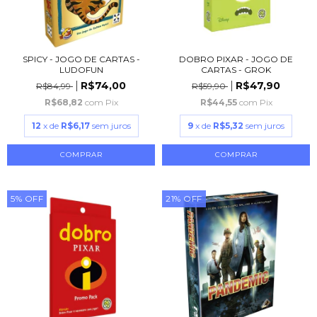
SPICY - JOGO DE CARTAS -
DOBRO PIXAR - JOGO DE
LUDOFUN
CARTAS - GROK
R$74,00
R$47,90
R$84,99
R$59,90
R$68,82
com
Pix
R$44,55
com
Pix
12
x de
R$6,17
sem juros
9
x de
R$5,32
sem juros
5
%
OFF
21
%
OFF