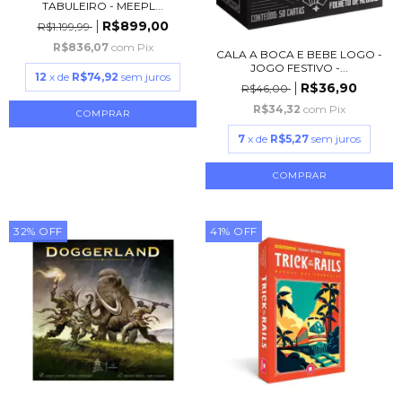
TABULEIRO - MEEPL...
R$899,00
R$1.199,99
R$836,07
com
Pix
CALA A BOCA E BEBE LOGO -
JOGO FESTIVO -...
12
x de
R$74,92
sem juros
R$36,90
R$46,00
R$34,32
com
Pix
7
x de
R$5,27
sem juros
32
%
OFF
41
%
OFF