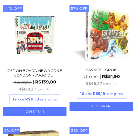
44
%
OFF
57
%
OFF
SAVAGE - GROK
GET ON BOARD NEW YORK E
LONDON - JOGO DE...
R$51,90
R$119,90
R$139,00
R$249,90
R$48,27
com
Pix
R$129,27
com
Pix
10
x de
R$5,19
sem juros
12
x de
R$11,58
sem juros
9
%
OFF
36
%
OFF