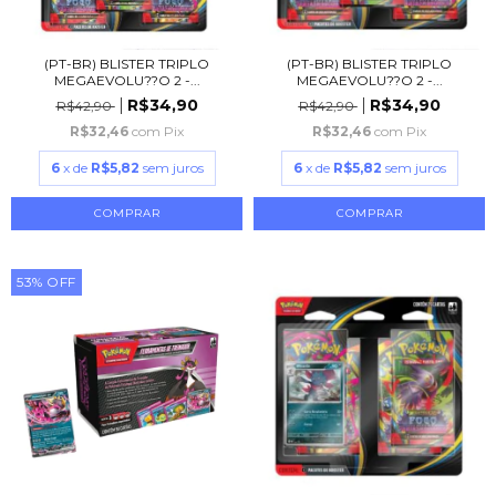
(PT-BR) BLISTER TRIPLO
(PT-BR) BLISTER TRIPLO
MEGAEVOLU??O 2 -...
MEGAEVOLU??O 2 -...
R$34,90
R$34,90
R$42,90
R$42,90
R$32,46
com
Pix
R$32,46
com
Pix
6
x de
R$5,82
sem juros
6
x de
R$5,82
sem juros
53
%
OFF