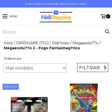
Preço justo e qualidade você encontra aqui!
MENU
0
Início
/
CARDGAME (TCG)
/
Pok?mon
/
Megaevolu??o
/
Megaevolu??o 2 - Fogo Fantasmag?rico
Ordenar por
FILTRAR
23
%
OFF