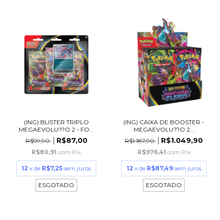
(ING) BLISTER TRIPLO
(ING) CAIXA DE BOOSTER -
MEGAEVOLU??O 2 - FO...
MEGAEVOLU??O 2...
R$87,00
R$1.049,90
R$99,90
R$1.187,90
R$80,91
com
Pix
R$976,41
com
Pix
12
x de
R$7,25
sem juros
12
x de
R$87,49
sem juros
ESGOTADO
ESGOTADO