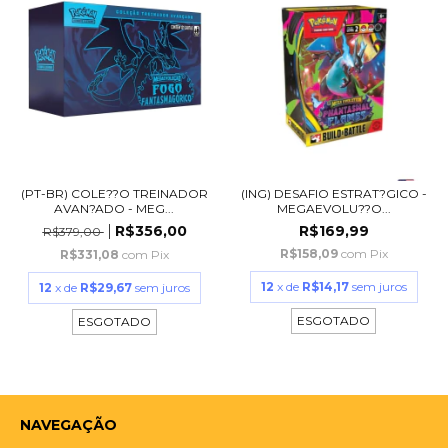
(PT-BR) COLE??O TREINADOR
(ING) DESAFIO ESTRAT?GICO -
AVAN?ADO - MEG...
MEGAEVOLU??O...
R$356,00
R$169,99
R$379,00
R$158,09
com
Pix
R$331,08
com
Pix
12
x de
R$14,17
sem juros
12
x de
R$29,67
sem juros
ESGOTADO
ESGOTADO
NAVEGAÇÃO