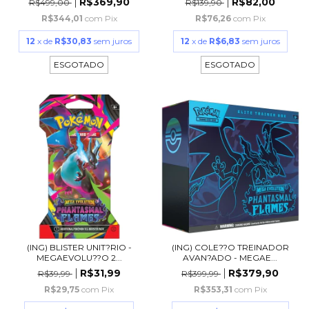
R$369,90
R$82,00
R$499,00
R$139,90
R$344,01
com
Pix
R$76,26
com
Pix
12
x de
R$30,83
sem juros
12
x de
R$6,83
sem juros
ESGOTADO
ESGOTADO
(ING) BLISTER UNIT?RIO -
(ING) COLE??O TREINADOR
MEGAEVOLU??O 2...
AVAN?ADO - MEGAE...
R$31,99
R$379,90
R$39,99
R$399,99
R$29,75
com
Pix
R$353,31
com
Pix