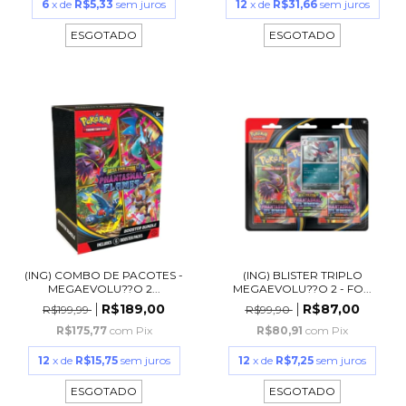
6
x de
R$5,33
sem juros
12
x de
R$31,66
sem juros
ESGOTADO
ESGOTADO
(ING) COMBO DE PACOTES -
(ING) BLISTER TRIPLO
MEGAEVOLU??O 2...
MEGAEVOLU??O 2 - FO...
R$189,00
R$87,00
R$199,99
R$99,90
R$175,77
com
Pix
R$80,91
com
Pix
12
x de
R$15,75
sem juros
12
x de
R$7,25
sem juros
ESGOTADO
ESGOTADO