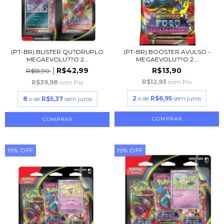
(PT-BR) BLISTER QU?DRUPLO
(PT-BR) BOOSTER AVULSO -
MEGAEVOLU??O 2...
MEGAEVOLU??O 2...
R$42,99
R$13,90
R$55,90
R$12,93
com
Pix
R$39,98
com
Pix
2
x de
R$6,95
sem juros
8
x de
R$5,37
sem juros
19
%
OFF
19
%
OFF