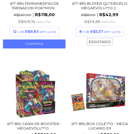
(PT-BR) FERRAMENTAS DE
(PT-BR) BLISTER QU?DRUPLO
TREINADOR POK?MON...
MEGAEVOLU??O 2...
R$118,00
R$42,99
R$249,90
R$55,90
R$109,74
com
Pix
R$39,98
com
Pix
12
x de
R$9,83
sem juros
8
x de
R$5,37
sem juros
ESGOTADO
(PT-BR) CAIXA DE BOOSTER -
(PT-BR) BOX COLE??O - MEGA
MEGAEVOLU??O...
LUCARIO EX